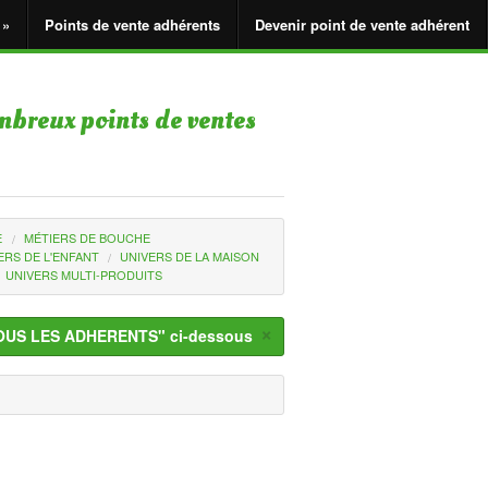
 »
Points de vente adhérents
Devenir point de vente adhérent
mbreux points de ventes
E
MÉTIERS DE BOUCHE
ERS DE L'ENFANT
UNIVERS DE LA MAISON
UNIVERS MULTI-PRODUITS
×
en "TOUS LES ADHERENTS" ci-dessous