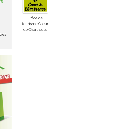
re
Office de
tourisme Coeur
de Chartreuse
tres