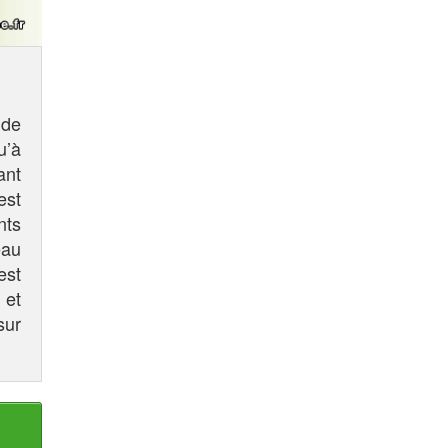
 de
u’à
ant
est
nts
eau
est
 et
sur