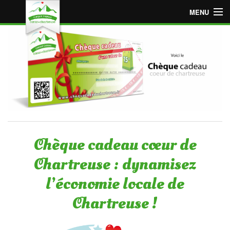
MENU
Accueil
Espace « Employeur »
Espace « Particulier »
Points de vente adhérents
Devenir point de vente adhérent
Chèque cadeau cœur de
Chartreuse : dynamisez
l’économie locale de
Chartreuse !