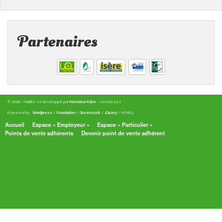
Partenaires
© 2026 - Habillé et développé par
Monsieur Kube
- version 1.5.1
Powered by :
Wordpress
/
Foundation
/
Greensock
/
JQuery
/ HTML5
Accueil
Espace « Employeur »
Espace « Particulier »
Points de vente adhérents
Devenir point de vente adhérent