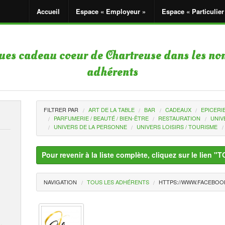
Accueil
Espace « Employeur »
Espace « Particulier
ques cadeau coeur de Chartreuse dans les no
adhérents
FILTRER PAR
ART DE LA TABLE
BAR
CADEAUX
EPICERI
PARFUMERIE / BEAUTÉ / BIEN-ÊTRE
RESTAURATION
UNIV
UNIVERS DE LA PERSONNE
UNIVERS LOISIRS / TOURISME
Pour revenir à la liste complète, cliquez sur le li
NAVIGATION
TOUS LES ADHÉRENTS
HTTPS://WWW.FACEBOO