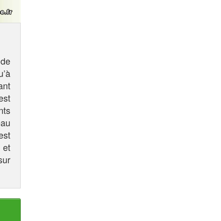
 de
u’à
ant
est
nts
eau
est
 et
sur