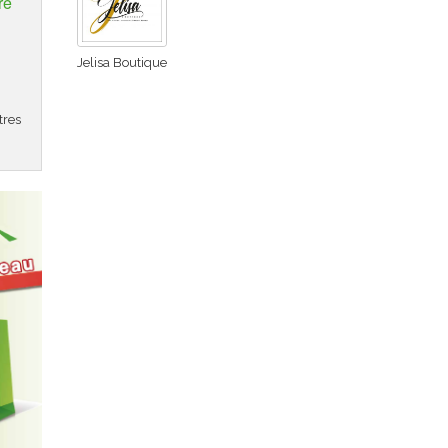
re
Jelisa Boutique
tres