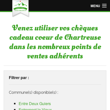
MENU
Accueil
Venez utiliser vos chèques
Espace « Employeur »
cadeau coeur de Chartreuse
Espace « Particulier »
dans les nombreux points de
Points de vente adhérents
ventes adhérents
Devenir point de vente adhérent
Filtrer par :
Commune(s) disponible(s) :
Entre Deux Guiers
Entremont le Vieux