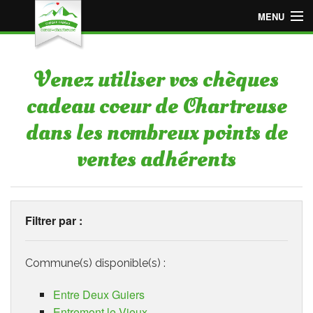
MENU
Accueil
Venez utiliser vos chèques
Espace « Employeur »
cadeau coeur de Chartreuse
Espace « Particulier »
dans les nombreux points de
Points de vente adhérents
ventes adhérents
Devenir point de vente adhérent
Filtrer par :
Commune(s) disponible(s) :
Entre Deux Guiers
Entremont le Vieux