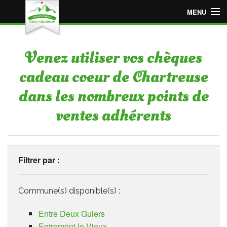
MENU
Accueil
Venez utiliser vos chèques
Espace « Employeur »
cadeau coeur de Chartreuse
Espace « Particulier »
dans les nombreux points de
Points de vente adhérents
ventes adhérents
Devenir point de vente adhérent
Filtrer par :
Commune(s) disponible(s) :
Entre Deux Guiers
Entremont le Vieux