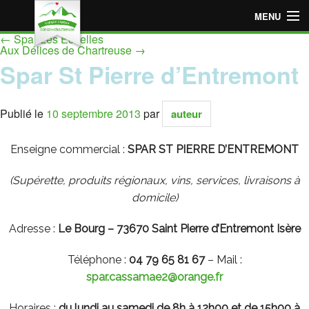
MENU
←
Spar Les Echelles
Accueil
Aux Délices de Chartreuse
→
Spar St Pierre d’Entremont
Espace « Employeur »
Espace « Particulier »
Publié le
10 septembre 2013
par
auteur
Points de vente adhérents
Enseigne commercial :
SPAR ST PIERRE D’ENTREMONT
Devenir point de vente adhérent
(Supérette, produits régionaux, vins, services, livraisons à
domicile
)
Adresse :
Le Bourg
– 73670 Saint Pierre d’Entremont Isère
Téléphone :
04 79 65 81 67
– Mail :
spar.cassamae2@orange.fr
Horaires :
du lundi au samedi de 8h à 12h00 et de 15h00 à