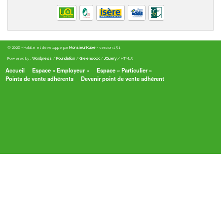
© 2026 - Habillé et développé par
Monsieur Kube
- version 1.5.1
Powered by :
Wordpress
/
Foundation
/
Greensock
/
JQuery
/ HTML5
Accueil
Espace « Employeur »
Espace « Particulier »
Points de vente adhérents
Devenir point de vente adhérent