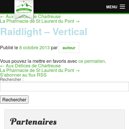
MENU
←
Aux Délices de Chartreuse
Accueil
La Pharmacie de St Laurent du Pont
→
Raidlight – Vertical
Espace « Employeur »
Espace « Particulier »
Publié le
8 octobre 2013
par
auteur
Points de vente adhérents
Vous pouvez la mettre en favoris avec
ce permalien
.
←
Aux Délices de Chartreuse
La Pharmacie de St Laurent du Pont
→
Devenir point de vente adhérent
S'abonner au flux RSS
Rechercher :
Partenaires