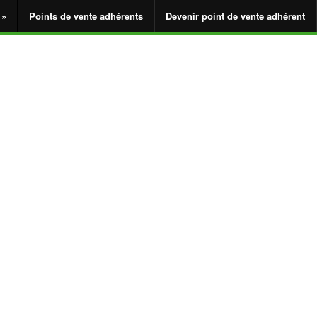
 »
Points de vente adhérents
Devenir point de vente adhérent