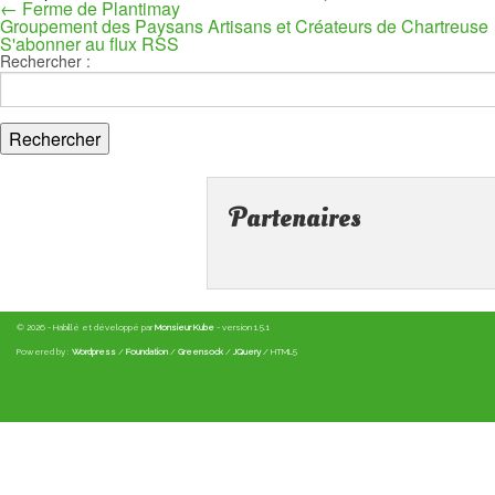
←
Ferme de Plantimay
Groupement des Paysans Artisans et Créateurs de Chartreuse
S'abonner au flux RSS
Rechercher :
Partenaires
© 2026 - Habillé et développé par
Monsieur Kube
- version 1.5.1
Powered by :
Wordpress
/
Foundation
/
Greensock
/
JQuery
/ HTML5