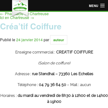
MENU
←
Pharmacie de Chartreuse
Accueil
Ici en Chartreuse
→
Créa’tif Coiffure
Espace « Employeur »
Espace « Particulier »
Publié le
24 janvier 2014
par
auteur
Points de vente adhérents
Enseigne commercial :
CREA’TIF COIFFURE
Devenir point de vente adhérent
(Salon de coiffure
)
Adresse :
rue Stendhal – 73360 Les Echelles
Téléphone :
04 79 36 64 50
– Mail : aucun
Horaires :
du mardi au vendredi de 8h30 à 12h00 et de 14h00
à 19h00