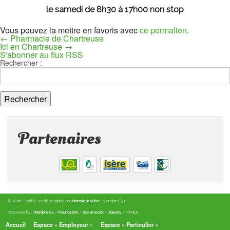
le samedi de 8h30 à 17h00 non stop
Vous pouvez la mettre en favoris avec
ce permalien
.
←
Pharmacie de Chartreuse
Ici en Chartreuse
→
S'abonner au flux RSS
Rechercher :
Partenaires
© 2026 - Habillé et développé par
Monsieur Kube
- version 1.5.1
Powered by :
Wordpress
/
Foundation
/
Greensock
/
JQuery
/ HTML5
Accueil
Espace « Employeur »
Espace « Particulier »