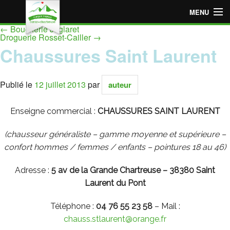
MENU
←
Boucherie Juglaret
Accueil
Droguerie Rosset-Cailler
→
Chaussures Saint Laurent
Espace « Employeur »
Espace « Particulier »
Publié le
12 juillet 2013
par
auteur
Points de vente adhérents
Enseigne commercial :
CHAUSSURES SAINT LAURENT
Devenir point de vente adhérent
(chausseur généraliste – gamme moyenne et supérieure –
confort hommes / femmes / enfants – pointures 18 au 46)
Adresse :
5
av de la Grande Chartreuse – 38380 Saint
Laurent du Pont
Téléphone :
04 76 55 23 58
– Mail :
chauss.stlaurent@orange.fr