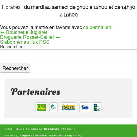
Horaires :
du mardi au samedi de 9h00 à 12h00 et de 14h30
à 19h00
Vous pouvez la mettre en favoris avec
ce permalien
.
←
Boucherie Juglaret
Droguerie Rosset-Cailler
→
S'abonner au flux RSS
Rechercher :
Partenaires
© 2026 - Habillé et développé par
Monsieur Kube
- version 1.5.1
Powered by :
Wordpress
/
Foundation
/
Greensock
/
JQuery
/ HTML5