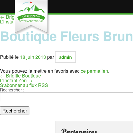
←
Brigitte Boutique
L’instant Zen
→
Boutique Fleurs Brun
Publié le
18 juin 2013
par
admin
Vous pouvez la mettre en favoris avec
ce permalien
.
←
Brigitte Boutique
L’instant Zen
→
S'abonner au flux RSS
Rechercher :
Partenaires