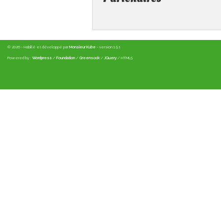
© 2026 - Habillé et développé par
Monsieur Kube
- version 1.5.1
Powered by :
Wordpress
/
Foundation
/
Greensock
/
JQuery
/ HTML5