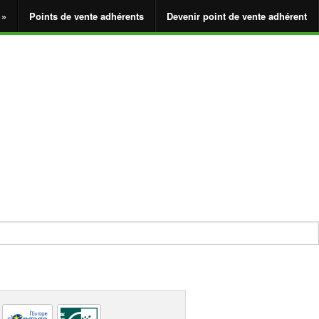
 »
Points de vente adhérents
Devenir point de vente adhérent