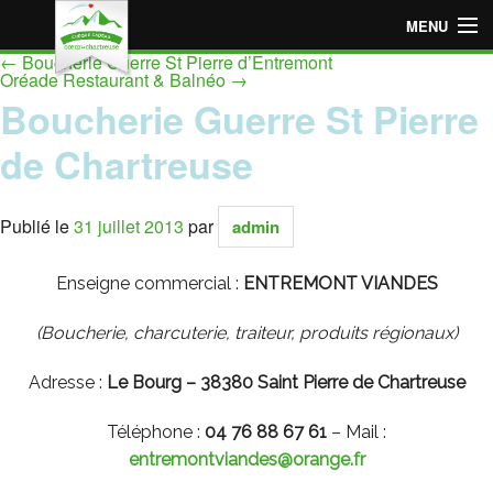
MENU
←
Boucherie Guerre St Pierre d’Entremont
Accueil
Oréade Restaurant & Balnéo
→
Boucherie Guerre St Pierre
Espace « Employeur »
de Chartreuse
Espace « Particulier »
Publié le
31 juillet 2013
par
admin
Points de vente adhérents
Devenir point de vente adhérent
Enseigne commercial :
ENTREMONT VIANDES
(Boucherie, charcuterie, traiteur, produits régionaux)
Adresse :
Le Bourg – 38380 Saint Pierre de Chartreuse
Téléphone :
04 76 88 67 61
– Mail :
entremontviandes@orange.fr